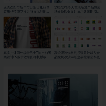
逼真圣诞节新年节日生日礼品包
13款实拍冬天雪地场景产品包装
装纸丝带印花设计PS展示贴图样
纸盒快递盒设计展示效果图PS贴
机模板
图样机模板
真实户外国外模特男士T恤半袖图
高级听装饮料利乐装果汁罐头食
案设计PS展示效果图样机模板素
品酸奶冰淇淋纸盒易拉罐塑料瓶
材
PSD样机