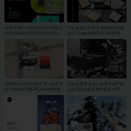
潮流CD唱片光盘透明塑料薄膜包
17款逼真钻石珠宝项链戒指包装
装胶袋贴纸封面PS贴图样机设计
盒设计Logo贴图PS展示样机模板
素材
素材
高级INS风纸张拼贴艺术人物风景
10款暗黑系混凝土背景化妆护肤
照片情绪版手帐PSD样机模板素
品按压瓶包装瓶塑料瓶设计PS展
材
示贴图样机模板素材