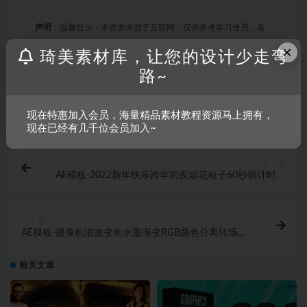
声明：
温馨提示：本资源来源于互联网，仅供参考学习使用，若
该资源侵犯了您的权益，请联系我们处理。
×
琦美素材库，让您的设计少走弯
路~
收藏
链接
现在特惠加入会员，海量精品素材教程资源马上拥有，
现在已经有几千位会员加入~
上一篇
AE模板-2022新年快乐跨年前夜烟花粒子60秒倒计时开
场动画
下一篇
AE模板-摄像机缩放变焦水墨渐变RGB颜色分离转场过
渡动画
相关文章