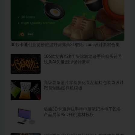
30款卡通创意徒步旅游野营露营3D图标Icons设计素材合集
106款复古Y2K街头涂鸦笔迹手绘箭头符号
线条AI矢量图形设计素材
高级薯条薯片零食膨化食品塑料包装袋设计
PS智能贴图样机模板
极简3D卡通趣味手持电脑笔记本电子设备
产品展示PSD样机素材模板