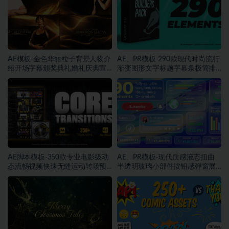
AE模板-金色华丽粒子背景人物介
AE、PR模板-290款现代时尚流行
绍开场字幕颁奖典礼婚礼庆典宣
渐变图形文字标题字幕条极简排
传动画
版动画
AE脚本模板-350款专业电影级动
AE、PR模板-现代质感液态扭曲
态流畅视频快速无缝运动转场预
半透明玻璃小部件按钮感弹窗展
设
示动画素材