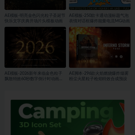
AE模板-明亮金色闪光粒子圣诞节
AE模板-250款卡通动漫标题气泡
快乐文字庆典开场片头模板动画
表情对话框爆炸能量电流MG动画
AE模板-2026新年来临金色粒子
AE脚本-296款火焰燃烧爆炸烟雾
飘散特效60秒数字倒计时动画片
粉尘火星粒子枪焰特效合成预设
头