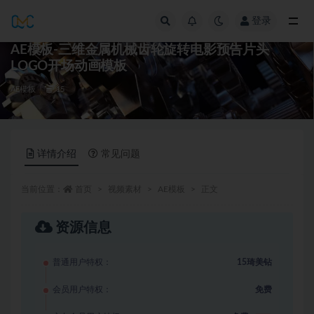
登录
全部
AE模板-三维金属机械齿轮旋转电影预告片头
LOGO开场动画模板
AE模板
15
详情介绍
常见问题
当前位置：
首页
视频素材
AE模板
正文
资源信息
普通用户特权：
15琦美钻
会员用户特权：
免费