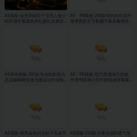
AE模板-金色华丽粒子背景人物介
AE、PR模板-290款现代时尚流行
绍开场字幕颁奖典礼婚礼庆典宣
渐变图形文字标题字幕条极简排
传动画
版动画
AE脚本模板-350款专业电影级动
AE、PR模板-现代质感液态扭曲
态流畅视频快速无缝运动转场预
半透明玻璃小部件按钮感弹窗展
设
示动画素材
AE模板-明亮金色闪光粒子圣诞节
AE模板-250款卡通动漫标题气泡