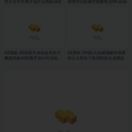
快乐文字庆典开场片头模板动画
表情对话框爆炸能量电流MG动画
AE模板-2026新年来临金色粒子
AE脚本-296款火焰燃烧爆炸烟雾
飘散特效60秒数字倒计时动画片
粉尘火星粒子枪焰特效合成预设
头