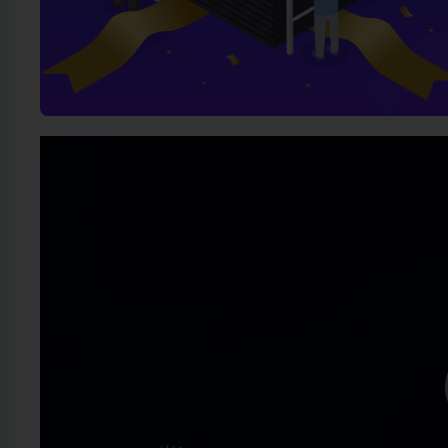
视
频
播
放
器