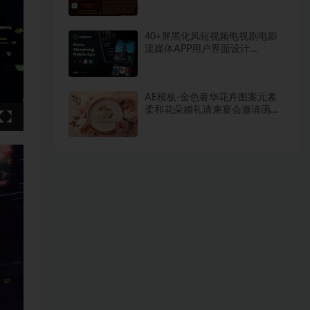
镜！
40+屏黑化风短视频电视剧电影
流媒体APP用户界面设计
XD_Sketch_Figma格式模板套件
AE模板-金色奢华花卉图案元素
柔和花朵婚礼请柬宴会邀请函动
画