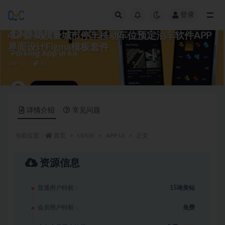
登录
全部
40+屏高质量城市停车移动车位预定泊车软件APP
界面设计Figma模板套件
APP UI
15
详情介绍
常见问题
当前位置：
首页
UI/UX
APP UI
正文
资源信息
普通用户特权：
15琦美钻
会员用户特权：
免费