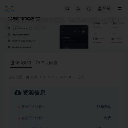
登录
全部
250+屏人力资源HR行政人员管理软件APP界面设
计Figma模板套件
APP UI
15
详情介绍
常见问题
当前位置：
首页
UI/UX
APP UI
正文
资源信息
普通用户特权：
15琦美钻
会员用户特权：
免费