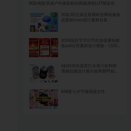
80款电影质感户外摄影航拍视频调色LUT预设包
20款3D立体互联网科技网络服务
器图标Icons设计素材合集
2024国庆节节日节庆放假通知模
板psd分层素材设计模板~ 1320
期
6款时尚听装苏打水果汁饮料啤
酒易拉罐设计展示效果图PS贴图
样机模板
848套七夕节海报源文件