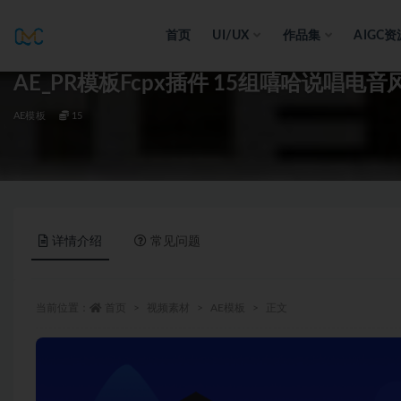
首页
UI/UX
作品集
AIGC资
全部
AE_PR模板Fcpx插件 15组嘻哈说唱
AE模板
15
详情介绍
常见问题
当前位置：
首页
视频素材
AE模板
正文