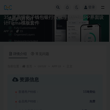
登录
全部
35+屏高级电子钱包银行金融理财软件APP界面设
计Figma模板套件
APP UI
15
详情介绍
常见问题
当前位置：
首页
UI/UX
APP UI
正文
资源信息
普通用户特权：
15琦美钻
会员用户特权：
免费