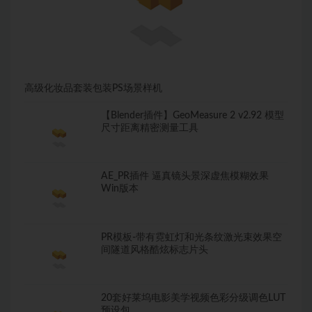
高级化妆品套装包装PS场景样机
【Blender插件】GeoMeasure 2 v2.92 模型
尺寸距离精密测量工具
AE_PR插件 逼真镜头景深虚焦模糊效果
Win版本
PR模板-带有霓虹灯和光条纹激光束效果空
间隧道风格酷炫标志片头
20套好莱坞电影美学视频色彩分级调色LUT
预设包