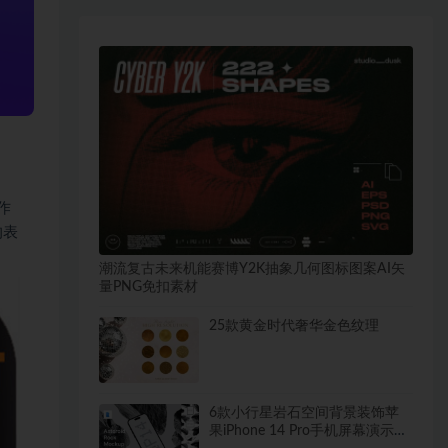
制作
的表
潮流复古未来机能赛博Y2K抽象几何图标图案AI矢
量PNG免扣素材
25款黄金时代奢华金色纹理
6款小行星岩石空间背景装饰苹
果iPhone 14 Pro手机屏幕演示贴