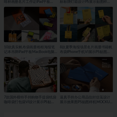
啡杯画册名片工作证iPad平板
标标牌灯箱设计PS展示贴图样机
MacBook电脑iPhone手机贴图
模板
PSD样机模板
10款真实帆布袋画册相框海报笔
8款夏季海报场景名片画册书籍帆
记本吊牌iPad平板MacBook电脑
布袋iPhone手机VI展示PS贴图样
Vi贴图PSD样机模板
机模板
7款国外模特手持购物手提袋纸袋
逼真手持办公用品信封信笺设计
咖啡袋打包袋VI设计展示PS贴图
展示效果图PS贴图样机MOCKUP
样机MOCKUP模板素材
模板素材