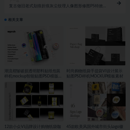
下一篇
复古做旧老式划痕折痕灰尘纹理人像图形修图PS特效滤
镜插件样机模板
相关文章
潮流褶皱破损透明塑料贴纸包装
时尚购物纸袋手提袋VI设计展示
样机mockup智能贴图PSD模版设
贴图PSD样机MOCKUP模板素材
计素材
12款小众VI品牌设计购物纸袋咖
45款欧美风国外城市街头Logo徽