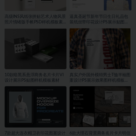
高级INS风纸张拼贴艺术人物风景
逼真圣诞节新年节日生日礼品包
照片情绪版手帐PSD样机模板素
装纸丝带印花设计PS展示贴图样
材
机模板
10款暗黑系悬浮商务名片卡片VI
真实户外国外模特男士T恤半袖图
设计展示PS贴图样机模板素材
案设计PS展示效果图样机模板素
材
7款超大连衣帽卫衣印花图案设计
6款大理石背景商务名片卡片明信