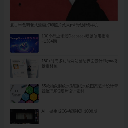
复古半色调老式漫画打印照片效果ps特效滤镜样机
100个行业场景Deepseek喂饭使用指南
~1384期
150+时尚多功能网站登陆界面设计Figma模
板素材包
55款抽象裂纹水彩画纸水纹图案艺术设计背
景纹理JPG图片设计素材
AI一键生成CG动画神器 1088期