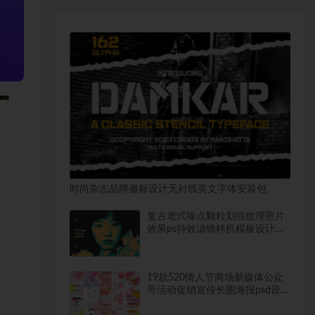
时尚杂志品牌徽标设计无衬线英文字体安装包
复古老式噪点颗粒划痕纹理照片
效果ps特效滤镜样机模板设计素
材
19款520情人节商场新媒体公众
号活动促销宣传长图海报psd设
计素材模板