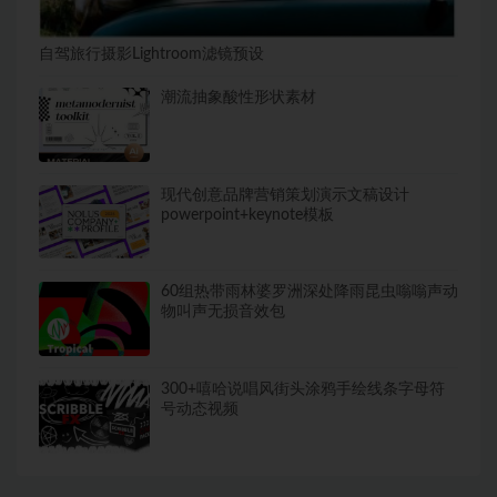
自驾旅行摄影Lightroom滤镜预设
潮流抽象酸性形状素材
现代创意品牌营销策划演示文稿设计
powerpoint+keynote模板
60组热带雨林婆罗洲深处降雨昆虫嗡嗡声动
物叫声无损音效包
300+嘻哈说唱风街头涂鸦手绘线条字母符
号动态视频