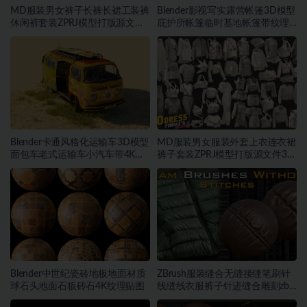
MD服装男女裤子长裤长裙工装裤
Blender影视写实露营帐篷3D模型
休闲裤套装ZPRJ模型打版源文件
庇护所帐篷临时基地帐篷带纹理
3D服装
贴图
Blender卡通风格化运输车3D模型
MD服装男女服装外套上衣连衣裙
面包车老式运输车小汽车带4K纹
裤子套装ZPRJ模型打版源文件3D
理
服装
Blender中世纪瓷砖地板地面材质
ZBrush服装缝合无缝接缝笔刷针
球石头地面石板砖石4K纹理贴图
线缝线衣服裤子针迹缝合雕刻zb
笔刷