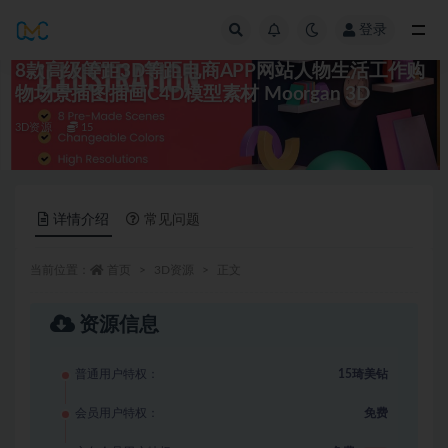
登录
全部
8款高级等距3D等距电商APP网站人物生活工作购
物场景插图插画C4D模型素材 Moorgan 3D
3D资源
15
详情介绍
常见问题
当前位置：
首页
3D资源
正文
资源信息
普通用户特权：
15琦美钻
会员用户特权：
免费