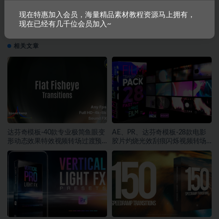
下一篇
现在特惠加入会员，海量精品素材教程资源马上拥有，
11款潮流雨滴划痕磨砂波浪玻璃效果照片处理特效ps动
现在已经有几千位会员加入~
作模板 Hyper Glass Vol.04 –
相关文章
达芬奇模板-40款专业极简鱼眼变
AE、PR、达芬奇模板-28款电影
形动态效果特效视频转场过渡预
胶片灼烧光效刮痕闪烁视频转场
设
预设