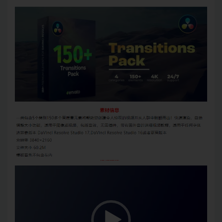
视
频
播
放
器