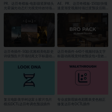
PR、达芬奇模板-电影级竖屏镜头
AE、PR、达芬奇模板-150款快慢
光晕漏光动态灯光视觉特效转场
速度渐变视频转场过渡预设后期
预设
特效
达芬奇插件-50款优雅精美电影史
达芬奇插件-643个视频转场文字
诗级预告片开场结尾文字标题动
标题动画视觉特效预设包+音效素
画预设
材
复古电影美学柯达富士胶片负片
专业皮肤瑕疵色彩图表变色校正
模拟DCTL达芬奇调色预设插件
修复达芬奇DCTL插件