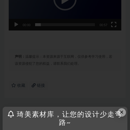
00:00
00:57
声明：
温馨提示：本资源来源于互联网，仅供参考学习使用，若
该资源侵犯了您的权益，请联系我们处理。
收藏
链接
×
琦美素材库，让您的设计少走弯
上一篇
16款高级卡通奥运会体育运动人物插画插图3D图标
路~
icons设计素材包 3D Character Sp