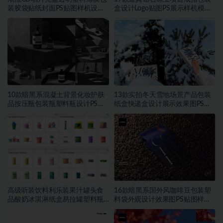
装胶袋贴纸封面PS贴图样机设计
盒设计Logo贴图PS展示样机模板
素材
素材
10款暗黑系混凝土背景化妆护肤
13款实拍冬天雪地场景产品包装
品按压瓶包装瓶塑料瓶设计PS展
纸盒快递盒设计展示效果图PS贴
示贴图样机模板素材
图样机模板
高级听装饮料利乐装果汁罐头食
16款暗黑系国外风咖啡豆包装塑
品酸奶冰淇淋纸盒易拉罐塑料瓶
料袋外观设计效果图PS贴图样机
PSD样机
MOCKUP模板素材