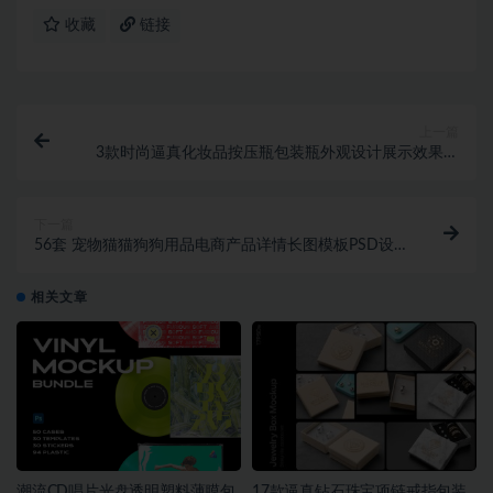
收藏
链接
上一篇
3款时尚逼真化妆品按压瓶包装瓶外观设计展示效果图
Ps贴图样机模板
下一篇
56套 宠物猫猫狗狗用品电商产品详情长图模板PSD设
计素材~1350期
相关文章
潮流CD唱片光盘透明塑料薄膜包
17款逼真钻石珠宝项链戒指包装