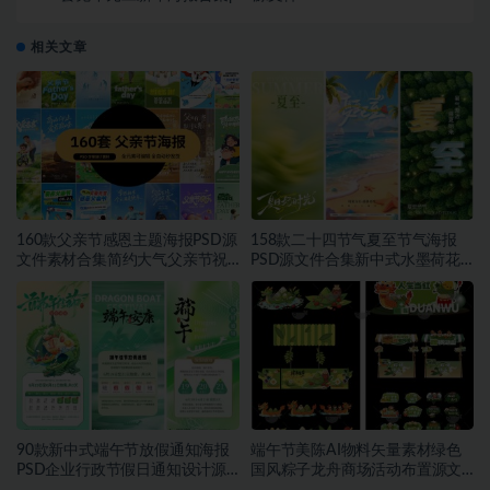
相关文章
160款父亲节感恩主题海报PSD源
158款二十四节气夏至节气海报
文件素材合集简约大气父亲节祝
PSD源文件合集新中式水墨荷花
福宣传设计素材~1559期
二十四节气朋友圈宣传模板素材
~1553期
90款新中式端午节放假通知海报
端午节美陈AI物料矢量素材绿色
PSD企业行政节假日通知设计源
国风粽子龙舟商场活动布置源文