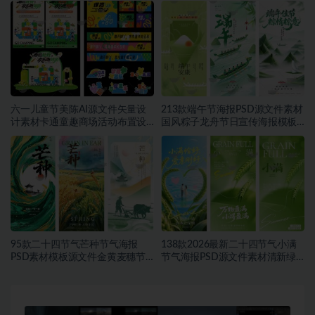
文件素材~1552期
件模板素材~1549期
六一儿童节美陈AI源文件矢量设
213款端午节海报PSD源文件素材
计素材卡通童趣商场活动布置设
国风粽子龙舟节日宣传海报模板
计模板合集~1548期
合集~1457期
95款二十四节气芒种节气海报
138款2026最新二十四节气小满
PSD素材模板源文件金黄麦穗节
节气海报PSD源文件素材清新绿
日宣传海报合集~1543期
色麦穗节日宣传海报合集~1542
期