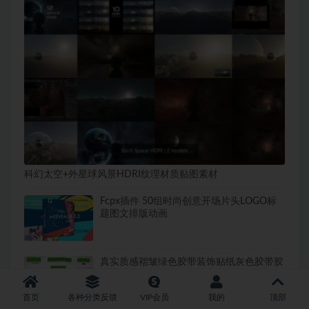
科幻太空+外星球风景HDRI纹理材质贴图素材
Fcpx插件 50组时尚创意开场片头LOGO标
题图文排版动画
真实质感褶皱绿色胶带装饰贴纸灰色胶带胶
纸PNG免扣图片设计素材
首页
各种分类反馈
VIP会员
我的
顶部