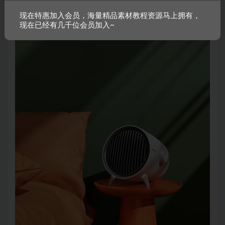
等一系列正常P光操作，光效也能一步到位了。
现在特惠加入会员，海量精品素材教程资源马上拥有，
现在已经有几千位会员加入~
而且自带
透视
和角度、效果可控、细腻灵活
。