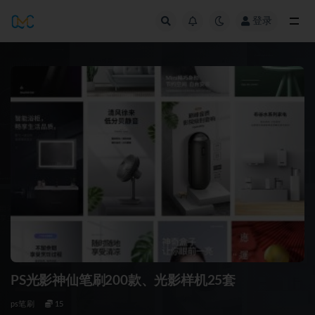
登录
全部
PS光影神仙笔刷200款、光影样机25套
ps笔刷
15