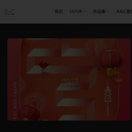
首页
UI/UX
作品集
AIGC资
全部