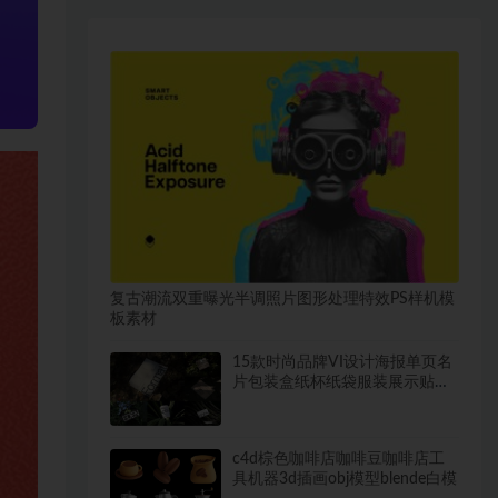
复古潮流双重曝光半调照片图形处理特效PS样机模
板素材
15款时尚品牌VI设计海报单页名
片包装盒纸杯纸袋服装展示贴图
PSD样机模板素材
c4d棕色咖啡店咖啡豆咖啡店工
具机器3d插画obj模型blende白模