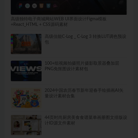
高级独特电子商城网站WEB UI界面设计Figma模板
+React_HTML + CSS源码素材
高级佳能C-Log _ C-Log 3 转换LUT调色预设
包
100+组视频拍摄照片摄影取景器叠加层
PNG免抠图设计素材包
2024中国农历春节新年迎春手绘插画AI矢
量设计素材合集
44页时尚厨房美食食谱菜单画册图文排版设
计ID源文件素材