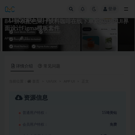
登录
全部
84+屏双配色果汁饮料咖啡在线下单购买APP UI界
面设计Figma模板套件
APP UI
15
详情介绍
常见问题
当前位置：
首页
UI/UX
APP UI
正文
资源信息
普通用户特权：
15琦美钻
会员用户特权：
免费