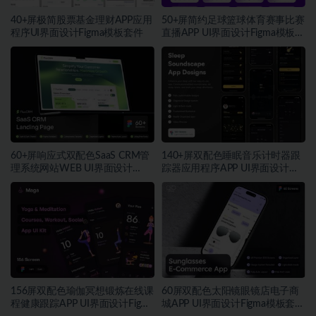
40+屏极简股票基金理财APP应用
50+屏简约足球篮球体育赛事比赛
程序UI界面设计Figma模板套件
直播APP UI界面设计Figma模板套
件
60+屏响应式双配色SaaS CRM管
140+屏双配色睡眠音乐计时器跟
理系统网站WEB UI界面设计
踪器应用程序APP UI界面设计
Figma模板套件
Figma模板
156屏双配色瑜伽冥想锻炼在线课
60屏双配色太阳镜眼镜店电子商
程健康跟踪APP UI界面设计Figma
城APP UI界面设计Figma模板套件