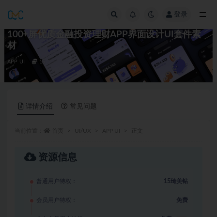
登录
全部
100+屏优质金融投资理财APP界面设计UI套件素
材
APP UI
15
详情介绍
常见问题
当前位置：
首页
UI/UX
APP UI
正文
资源信息
普通用户特权：
15琦美钻
会员用户特权：
免费