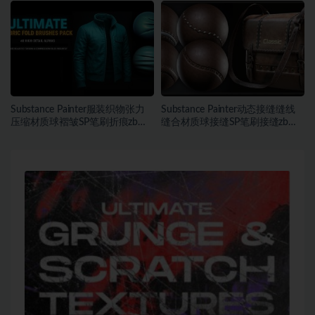
Substance Painter服装织物张力
Substance Painter动态接缝缝线
压缩材质球褶皱SP笔刷折痕zb笔
缝合材质球接缝SP笔刷接缝zb笔
刷
刷