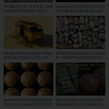
MD服装男女裤子长裤长裙工装裤
Blender影视写实露营帐篷3D模型
休闲裤套装ZPRJ模型打版源文件
庇护所帐篷临时基地帐篷带纹理
3D服装
贴图
Blender卡通风格化运输车3D模型
MD服装男女服装外套上衣连衣裙
面包车老式运输车小汽车带4K纹
裤子套装ZPRJ模型打版源文件3D
理
服装
Blender中世纪瓷砖地板地面材质
ZBrush服装缝合无缝接缝笔刷针
球石头地面石板砖石4K纹理贴图
线缝线衣服裤子针迹缝合雕刻zb
笔刷