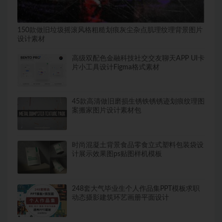
150款做旧垃圾摇滚风格粗糙划痕灰尘杂点肌理纹理背景图片
设计素材
高级双配色金融科技社交交友聊天APP UI卡
片小工具设计Figma格式素材
45款高清做旧磨损生锈铁锈锈迹划痕纹理图
案搬家图片设计素材包
时尚混凝土背景食品零食立式塑料包装袋设
计展示效果图ps贴图样机模板
248套大气毕业生个人作品集PPT模板求职
动态摄影建筑环艺画册平面设计