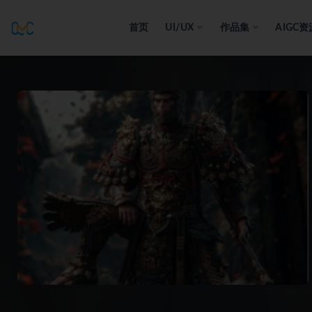
首页
UI/UX
作品集
AIGC资
全部