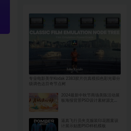
专业电影美学Kodak 2383胶片仿真模拟色彩光晕分
级调色达芬奇节点树
2024最新中秋节商场美陈活动展
板海报背景PSD设计素材源文件
模板~ 1321期
逼真飞行员夹克服装印花图案设
计展示贴图PSD样机模板