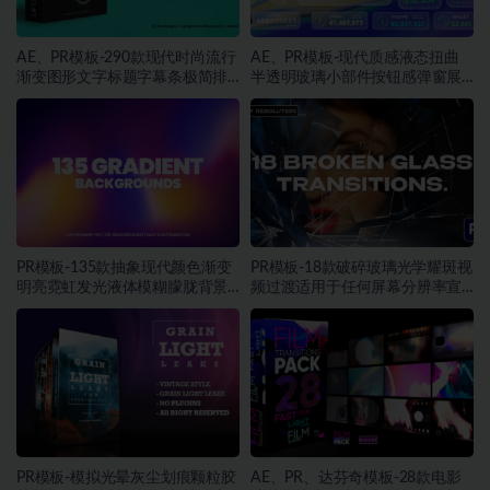
AE、PR模板-290款现代时尚流行
AE、PR模板-现代质感液态扭曲
渐变图形文字标题字幕条极简排
半透明玻璃小部件按钮感弹窗展
版动画
示动画素材
PR模板-135款抽象现代颜色渐变
PR模板-18款破碎玻璃光学耀斑视
明亮霓虹发光液体模糊朦胧背景
频过渡适用于任何屏幕分辨率宣
动画素材
传片
PR模板-模拟光晕灰尘划痕颗粒胶
AE、PR、达芬奇模板-28款电影