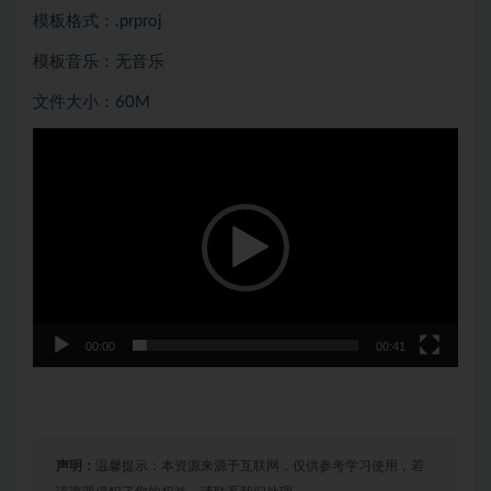
模板格式：.prproj
模板音乐：无音乐
文件大小：60M
视
频
播
放
器
00:00
00:41
声明：
温馨提示：本资源来源于互联网，仅供参考学习使用，若