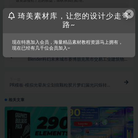
该资源侵犯了您的权益，请联系我们处理。
×
琦美素材库，让您的设计少走弯
路~
收藏
链接
现在特惠加入会员，海量精品素材教程资源马上拥有，
现在已经有几千位会员加入~
上一篇
Blender科幻未来城市赛博朋克黑市交易工业建筑物场
景3D模型资产
下一篇
PR模板-模拟光晕灰尘划痕颗粒胶片梦幻漏光闪烁转场
视频特效素材
相关文章