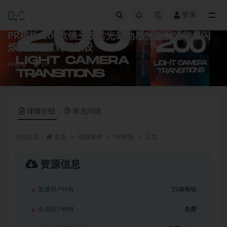
登录
全部
PR模板-200款镜头胶片光晕动感光效漏光能量闪
烁视频过渡转场预设
PR模板
15
详情介绍
常见问题
当前位置：
首页
视频素材
PR模板
正文
资源信息
普通用户特权：
15琦美钻
会员用户特权：
免费