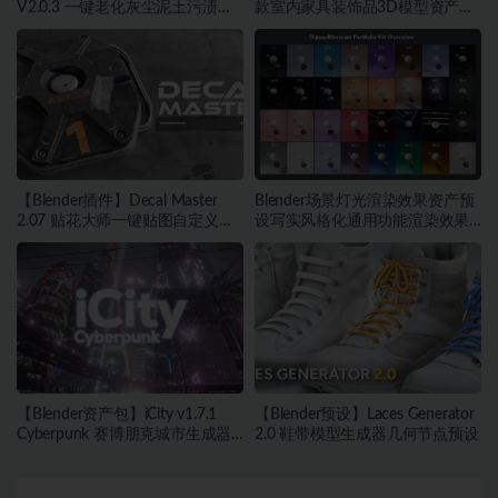
V2.0.3 一键老化灰尘泥土污渍污
款室内家具装饰品3D模型资产库
迹划痕锈迹磨损
预设
【Blender插件】Decal Master
Blender场景灯光渲染效果资产预
2.07 贴花大师一键贴图自定义贴
设写实风格化通用功能渲染效果
画
控制
【Blender资产包】iCity v1.7.1
【Blender预设】Laces Generator
Cyberpunk 赛博朋克城市生成器
2.0 鞋带模型生成器几何节点预设
霓虹灯