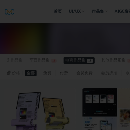
首页
UI/UX
作品集
AIGC资
全部
作品集
平面作品集
电商作品集
其他作品图集
16
18
3
价格
全部
免费
付费
会员免费
会员折扣
永