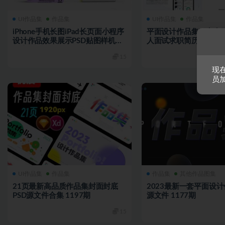
UI作品集
作品集
UI作品集
作品集
iPhone手机长图iPad长页面小程序
平面设计作品集UI电商
设计作品效果展示PSD贴图样机设
人面试求职简历模板ps
计素材
~1323期
15
现
员
UI作品集
作品集
作品集
其他作品图集
21页最新高品质作品集封面封底
2023最新一套平面设计
PSD源文件合集 1197期
源文件 1177期
15