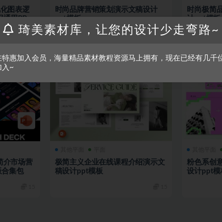
视化图表逻
时尚品牌营销策划演示文稿设计
时尚极简
通用PPT
ppt模板
计ppt模板
琦美素材库，让您的设计少走弯路~
15
15
在特惠加入会员，海量精品素材教程资源马上拥有，现在已经有几千
加入~
其他平面
平面
其他平面
简介市场营
极简主义企业在线课程介绍演示文
粉色系创
板合集包
稿设计ppt模板
设计ppt
15
15