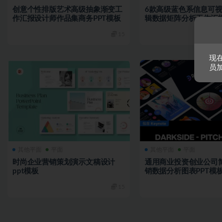
创意个性排版艺术高级抽象渐变工
6款高级蓝色系信息可
作汇报设计师作品集商务PPT模板
辑数据矩阵分析工作汇报
模板素材
15
现
员
其他平面
平面
其他平面
平面
时尚企业营销策划演示文稿设计
通用商业投资创业公司
ppt模板
销数据分析图表PPT模
15