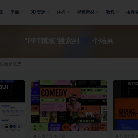
源
平面
3D资源
样机
视频素材
教程
插件
“PPT模板”搜索到
个结果
99
久会员免费
其他平面
平面
其他平面