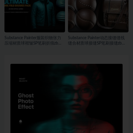
Substance Painter服装织物张力
Substance Painter动态接缝缝线
压缩材质球褶皱SP笔刷折痕zb笔
缝合材质球接缝SP笔刷接缝zb笔
刷
刷