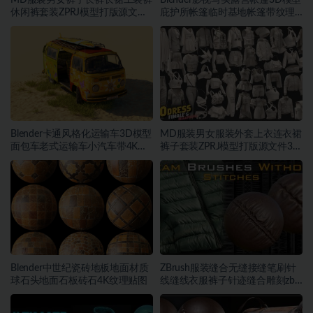
MD服装男女裤子长裤长裙工装裤
Blender影视写实露营帐篷3D模型
休闲裤套装ZPRJ模型打版源文件
庇护所帐篷临时基地帐篷带纹理
3D服装
贴图
Blender卡通风格化运输车3D模型
MD服装男女服装外套上衣连衣裙
面包车老式运输车小汽车带4K纹
裤子套装ZPRJ模型打版源文件3D
理
服装
Blender中世纪瓷砖地板地面材质
ZBrush服装缝合无缝接缝笔刷针
球石头地面石板砖石4K纹理贴图
线缝线衣服裤子针迹缝合雕刻zb
笔刷