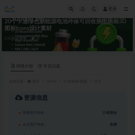
登录
全部
20个卡通绿色新能源电池环保可回收插图插画3D
图标Icons设计素材
2.5D插画/图标
15
详情介绍
常见问题
当前位置：
首页
UI/UX
2.5D插画/图标
正文
资源信息
普通用户特权：
15琦美钻
会员用户特权：
免费