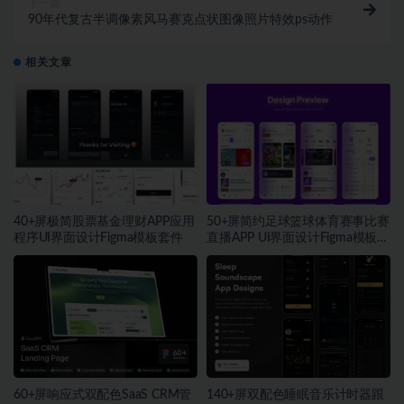
下一篇
90年代复古半调像素风马赛克点状图像照片特效ps动作
相关文章
40+屏极简股票基金理财APP应用
50+屏简约足球篮球体育赛事比赛
程序UI界面设计Figma模板套件
直播APP UI界面设计Figma模板套
件
60+屏响应式双配色SaaS CRM管
140+屏双配色睡眠音乐计时器跟