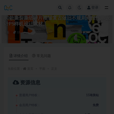
登录
全部
80款撕裂撕纸碎片褶皱复古做旧不规则海报传单设
计PS样机设计素材
平面
15
详情介绍
常见问题
当前位置：
首页
平面
正文
资源信息
普通用户特权：
15琦美钻
会员用户特权：
免费