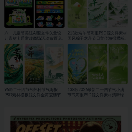
六一儿童节美陈AI源文件矢量设
213款端午节海报PSD源文件素材
计素材卡通童趣商场活动布置设
国风粽子龙舟节日宣传海报模板
计模板合集~1548期
合集~1457期
95款二十四节气芒种节气海报
138款2026最新二十四节气小满
PSD素材模板源文件金黄麦穗节
节气海报PSD源文件素材清新绿
日宣传海报合集~1543期
色麦穗节日宣传海报合集~1542
期