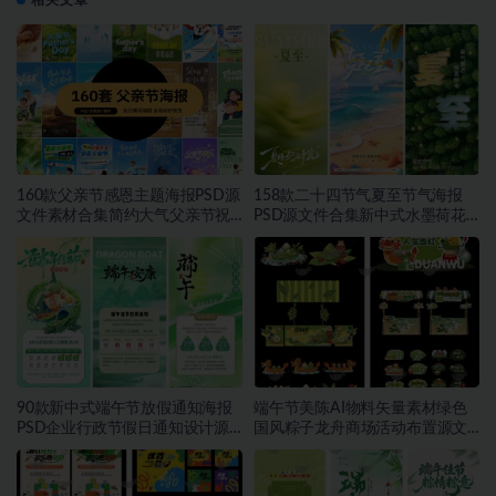
相关文章
160款父亲节感恩主题海报PSD源
158款二十四节气夏至节气海报
文件素材合集简约大气父亲节祝
PSD源文件合集新中式水墨荷花
福宣传设计素材~1559期
二十四节气朋友圈宣传模板素材
~1553期
90款新中式端午节放假通知海报
端午节美陈AI物料矢量素材绿色
PSD企业行政节假日通知设计源
国风粽子龙舟商场活动布置源文
文件素材~1552期
件模板素材~1549期