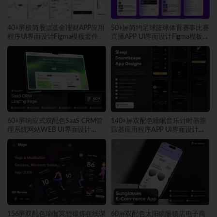
40+屏极简股票基金理财APP应用
50+屏简约足球篮球体育赛事比赛
程序UI界面设计Figma模板套件
直播APP UI界面设计Figma模板套
件
60+屏响应式双配色SaaS CRM管
140+屏双配色睡眠音乐计时器跟
理系统网站WEB UI界面设计
踪器应用程序APP UI界面设计
Figma模板套件
Figma模板
156屏双配色瑜伽冥想锻炼在线课
60屏双配色太阳镜眼镜店电子商