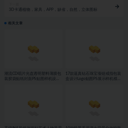
下一篇
3D卡通植物，家具，APP，缺省，自然，立体图标
相关文章
潮流CD唱片光盘透明塑料薄膜包
17款逼真钻石珠宝项链戒指包装
装胶袋贴纸封面PS贴图样机设计
盒设计Logo贴图PS展示样机模板
素材
素材