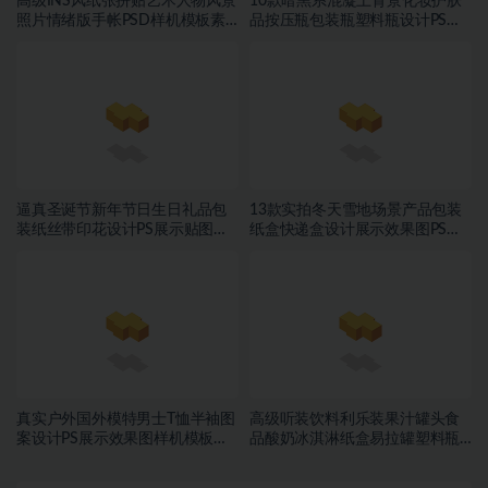
高级INS风纸张拼贴艺术人物风景
10款暗黑系混凝土背景化妆护肤
照片情绪版手帐PSD样机模板素
品按压瓶包装瓶塑料瓶设计PS展
材
示贴图样机模板素材
逼真圣诞节新年节日生日礼品包
13款实拍冬天雪地场景产品包装
装纸丝带印花设计PS展示贴图样
纸盒快递盒设计展示效果图PS贴
机模板
图样机模板
真实户外国外模特男士T恤半袖图
高级听装饮料利乐装果汁罐头食
案设计PS展示效果图样机模板素
品酸奶冰淇淋纸盒易拉罐塑料瓶
材
PSD样机