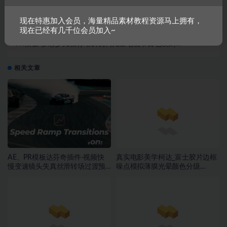
PR模板-40种唯美复古炫光光晕电影燃烧转场
现在特惠加入会员，海量精品素材教程资源马上拥有，
现在已经有几千位会员加入~
下一篇
PR模板-多彩少儿教育培训机构儿童电视节目包装幻灯
片展示模板
相关文章
AE、PR模板达芬奇插件-视频快
真实电影美学柯达_富士胶片边框
慢变速镜头失真丝滑转场过渡预
噪点模拟薄膜光晕颜色分级
设
PS+LR插件