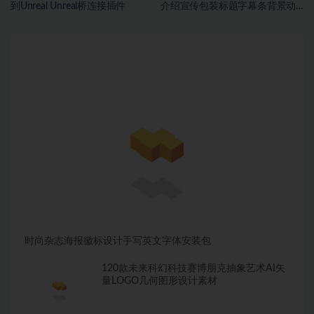
到Unreal Unreal桥连接插件
介绍宣传包装标题字幕条背景动
画转场素材包
时尚杂志海报徽标设计手写英文字体安装包
120款未来科幻科技赛博朋克抽象艺术AI矢
量LOGO几何图形设计素材