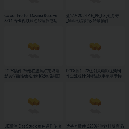
Colour Pro for Davinci Resolve
蓝宝石2024 AE_PR_PS_达芬奇
3.0.1 专业视频调色纹理质感达芬
_Nuke视频特效转场插件
奇插件 Win版本
Win_Mac英文版
FCPX插件 25组横竖屏好莱坞电
FCPX插件 72组创意电影视频制
影美学酸性镀铬定制级海报封面
作全流程计划标注故事板演示特
标题字幕模板
效包
UE插件 Daz Studio角色道具传输
达芬奇插件 2250组时尚排版商品