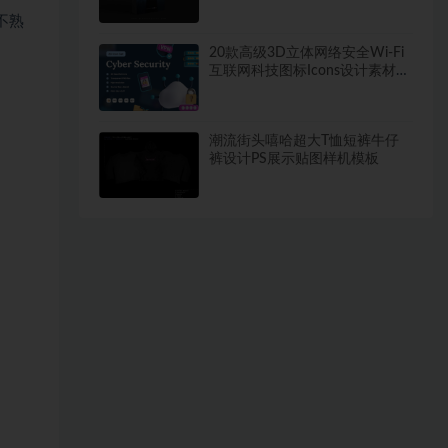
不熟
20款高级3D立体网络安全Wi-Fi
互联网科技图标Icons设计素材合
集
潮流街头嘻哈超大T恤短裤牛仔
裤设计PS展示贴图样机模板