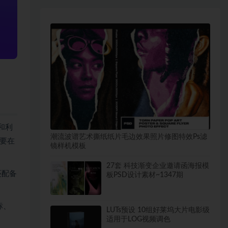
和利
潮流波谱艺术撕纸纸片毛边效果照片修图特效Ps滤
要在
镜样机模板
27套 科技渐变企业邀请函海报模
还配备
板PSD设计素材~1347期
标、
LUTs预设 10组好莱坞大片电影级
适用于LOG视频调色