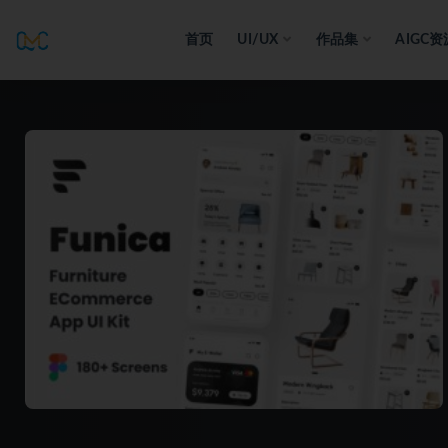
首页
UI/UX
作品集
AIGC资
全部