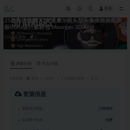
登录
全部
25款高级有趣3D卡通摩尔根头型头像插画插图图
标Icons设计素材包 Moorgan 3D Avat
2.5D插画/图标
15
详情介绍
常见问题
当前位置：
首页
UI/UX
2.5D插画/图标
正文
资源信息
普通用户特权：
15琦美钻
会员用户特权：
免费