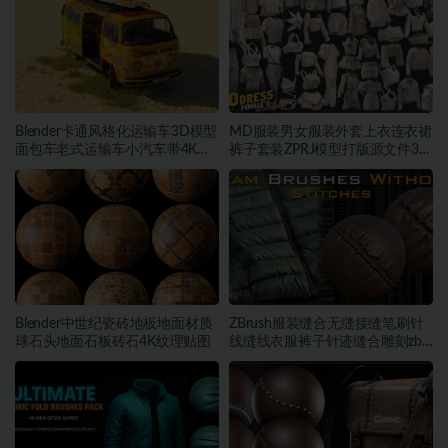
Blender卡通风格化运输车3D模型
MD服装男女服装外套上衣连衣裙
面包车老式运输车小汽车带4K纹
裤子套装ZPRJ模型打版源文件3D
理
服装
Blender中世纪瓷砖地板地面材质
ZBrush服装缝合无缝接缝笔刷针
球石头地面石板砖石4K纹理贴图
线缝线衣服裤子针迹缝合雕刻zb
笔刷