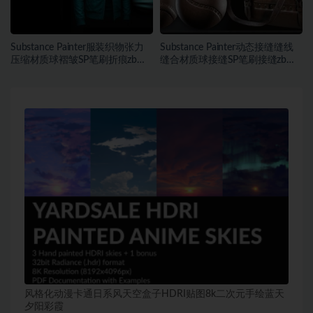
Substance Painter服装织物张力
Substance Painter动态接缝缝线
压缩材质球褶皱SP笔刷折痕zb笔
缝合材质球接缝SP笔刷接缝zb笔
刷
刷
风格化动漫卡通日系风天空盒子HDRI贴图8k二次元手绘蓝天
夕阳彩霞