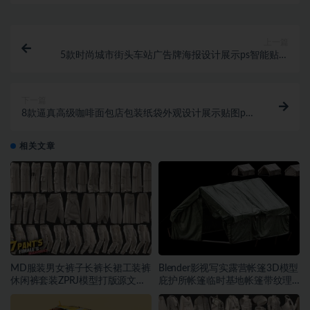
上一篇
5款时尚城市街头车站广告牌海报设计展示ps智能贴图
样机模板 City Advertising Moc
下一篇
8款逼真高级咖啡面包店包装纸袋外观设计展示贴图psd
样机模板 Paper Bag Mock-up
相关文章
MD服装男女裤子长裤长裙工装裤
Blender影视写实露营帐篷3D模型
休闲裤套装ZPRJ模型打版源文件
庇护所帐篷临时基地帐篷带纹理
3D服装
贴图